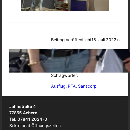
Beitrag veröffentlicht
18. Juli 2022
in
Allgemein
von
BSA
Schlagwörter:
Ausflug
, 
PTA
, 
Sanacorp
Jahnstraße 4
77855 Achern
Tel. 07841 2024-0
Sekretariat Öffnungszeiten