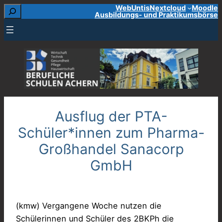
Suchen
WebUntis
Nextcloud
Moodle
Zum
Ausbildungs- und Praktikumsbörse
Inhalt
springen
Ausflug der PTA-
Schüler*innen zum Pharma-
Großhandel Sanacorp
GmbH
(kmw) Vergangene Woche nutzen die
Schülerinnen und Schüler des 2BKPh die