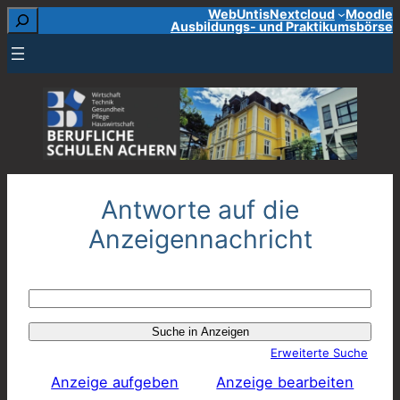
Suchen
WebUntis
Nextcloud
Moodle
Zum
Ausbildungs- und Praktikumsbörse
Inhalt
springen
Antworte auf die
Anzeigennachricht
Suche
nach:
Erweiterte Suche
Anzeige aufgeben
Anzeige bearbeiten