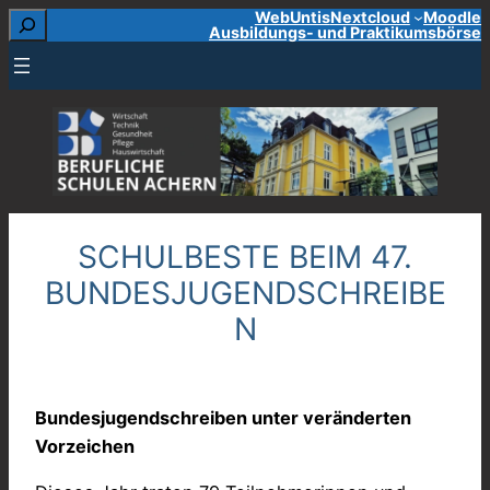
Suchen
WebUntis
Nextcloud
Moodle
Zum
Ausbildungs- und Praktikumsbörse
Inhalt
springen
SCHULBESTE BEIM 47.
BUNDESJUGENDSCHREIBE
N
Bundesjugendschreiben unter veränderten
Vorzeichen