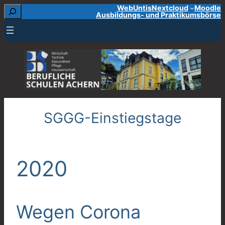
Suchen
WebUntis
Nextcloud
Moodle
Zum
Ausbildungs- und Praktikumsbörse
Inhalt
springen
SGGG-Einstiegstage
2020
Wegen Corona