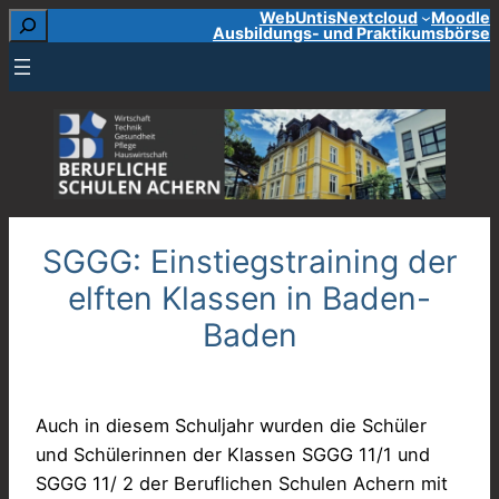
Suchen
WebUntis
Nextcloud
Moodle
Zum
Ausbildungs- und Praktikumsbörse
Inhalt
springen
SGGG: Einstiegstraining der
elften Klassen in Baden-
Baden
Auch in diesem Schuljahr wurden die Schüler
und Schülerinnen der Klassen SGGG 11/1 und
SGGG 11/ 2 der Beruflichen Schulen Achern mit