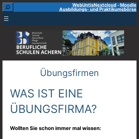
Suchen
WebUntis
Nextcloud
Moodle
Zum
Ausbildungs- und Praktikumsbörse
Inhalt
springen
Übungsfirmen
WAS IST EINE
ÜBUNGSFIRMA?
Wollten Sie schon immer mal wissen: