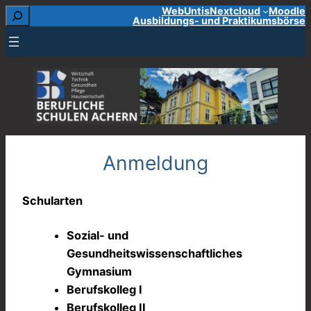
Suchen
WebUntis
Nextcloud
Moodle
Zum
Ausbildungs- und Praktikumsbörse
Inhalt
springen
Anmeldung
Schularten
Sozial- und
Gesundheitswissenschaftliches
Gymnasium
Berufskolleg I
Berufskolleg II