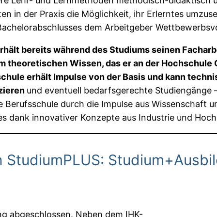
 Lehr- und Lernmethoden methodisch-didaktisch unte
 in der Praxis die Möglichkeit, ihr Erlerntes umzus
Bachelorabschlusses dem Arbeitgeber Wettbewerbsvor
erhält bereits während des Studiums seinen Facharbe
em theoretischen Wissen, das er an der Hochschule
chule erhält Impulse von der Basis und kann tech
nzieren
und eventuell bedarfsgerechte Studiengänge
 die Berufsschule durch die Impulse aus Wissenschaft 
es dank innovativer Konzepte aus Industrie und Hoch
on StudiumPLUS: Studium+Ausbi
ng abgeschlossen. Neben dem IHK-