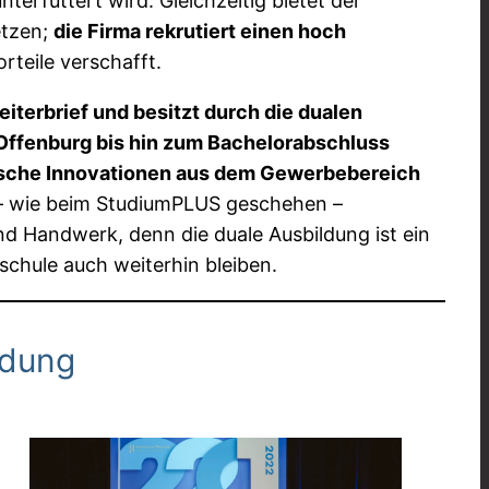
rfüttert wird. Gleichzeitig bietet der
etzen;
die Firma rekrutiert einen hoch
teile verschafft.
iterbrief und besitzt durch die dualen
 Offenburg bis hin zum Bachelorabschluss
nische Innovationen aus dem Gewerbebereich
 – wie beim StudiumPLUS geschehen –
und Handwerk, denn die duale Ausbildung ist ein
schule auch weiterhin bleiben.
ldung