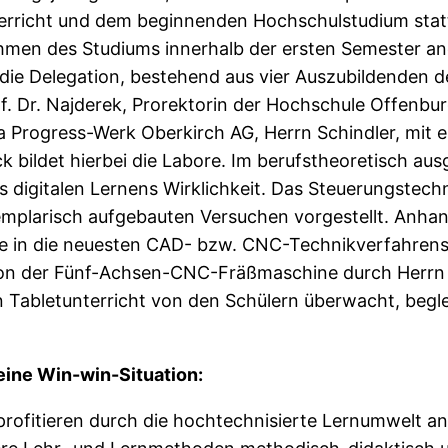
erricht und dem beginnenden Hochschulstudium statt.
hmen des Studiums innerhalb der ersten Semester ane
e die Delegation, bestehend aus vier Auszubildende
. Dr. Najderek, Prorektorin der Hochschule Offenbur
a Progress-Werk Oberkirch AG, Herrn Schindler, mit 
 bildet hierbei die Labore. Im berufstheoretisch aus
es digitalen Lernens Wirklichkeit. Das Steuerungstec
emplarisch aufgebauten Versuchen vorgestellt. Anhan
ke in die neuesten CAD- bzw. CNC-Technikverfahren
on der Fünf-Achsen-CNC-Fräßmaschine durch Herrn Ki
Tabletunterricht von den Schülern überwacht, begle
eine Win-win-Situation:
rofitieren durch die hochtechnisierte Lernumwelt an