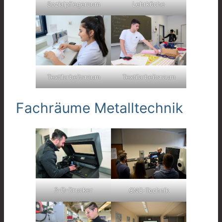
Sozialpflegeraum
Lehrküche
Textilarbeitsraum
Textilarbeitsraum
Fachräume Metalltechnik
3-D-Drucker
CNC-Technik