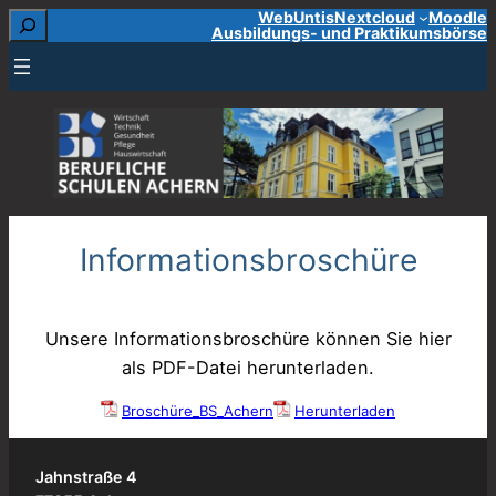
Suchen
WebUntis
Nextcloud
Moodle
Zum
Ausbildungs- und Praktikumsbörse
Inhalt
springen
Informationsbroschüre
Unsere Informationsbroschüre können Sie hier
als PDF-Datei herunterladen.
Broschüre_BS_Achern
Herunterladen
Jahnstraße 4