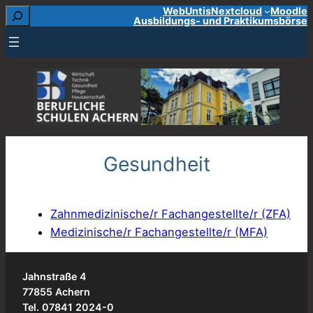
Suchen
WebUntis
Nextcloud
Moodle
Zum
Ausbildungs- und Praktikumsbörse
Inhalt
springen
Gesundheit
Zahnmedizinische/r Fachangestellte/r (ZFA)
Medizinische/r Fachangestellte/r (MFA)
Jahnstraße 4
77855 Achern
Tel. 07841 2024-0