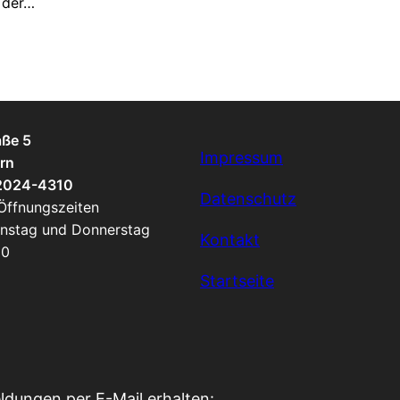
 der…
aße 5
Impressum
rn
 2024-4310
Datenschutz
 Öffnungszeiten
enstag und Donnerstag
Kontakt
00
Startseite
ldungen per E-Mail erhalten: