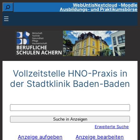
Suchen
WebUntis
Nextcloud
Moodle
Zum
Ausbildungs- und Praktikumsbörse
Inhalt
springen
Vollzeitstelle HNO-Praxis in
der Stadtklinik Baden-Baden
Suche
nach:
Erweiterte Suche
Anzeige aufgeben
Anzeige bearbeiten