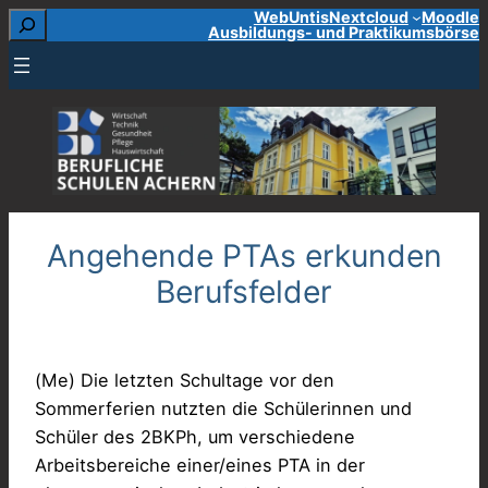
Suchen
WebUntis
Nextcloud
Moodle
Zum
Ausbildungs- und Praktikumsbörse
Inhalt
springen
Angehende PTAs erkunden
Berufsfelder
(Me) Die letzten Schultage vor den
Sommerferien nutzten die Schülerinnen und
Schüler des 2BKPh, um verschiedene
Arbeitsbereiche einer/eines PTA in der