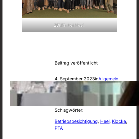
2BKPh bei Heel.
Beitrag veröffentlicht
4. September 2023
in
Allgemein
von
BSA
Schlagwörter:
Betriebsbesichtigung
, 
Heel
, 
Klocke
, 
PTA