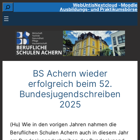
Suchen
WebUntis
Nextcloud
Moodle
Zum
Ausbildungs- und Praktikumsbörse
Inhalt
springen
BS Achern wieder
erfolgreich beim 52.
Bundesjugendschreiben
2025
(Hu) Wie in den vorigen Jahren nahmen die
Beruflichen Schulen Achern auch in diesem Jahr