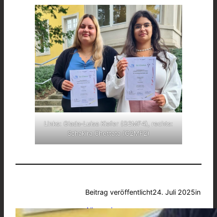
Links: Giada-Luisa Kiefer (G2MF4), rechts:
Schakira Chettata (G2MF2)
Beitrag veröffentlicht
24. Juli 2025
in
Allgemein