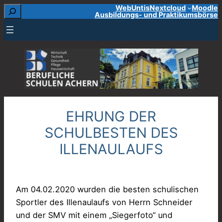
Suchen
WebUntis
Nextcloud
Moodle
Zum
Ausbildungs- und Praktikumsbörse
Inhalt
springen
EHRUNG DER
SCHULBESTEN DES
ILLENAULAUFS
Am 04.02.2020 wurden die besten schulischen
Sportler des Illenaulaufs von Herrn Schneider
und der SMV mit einem „Siegerfoto“ und