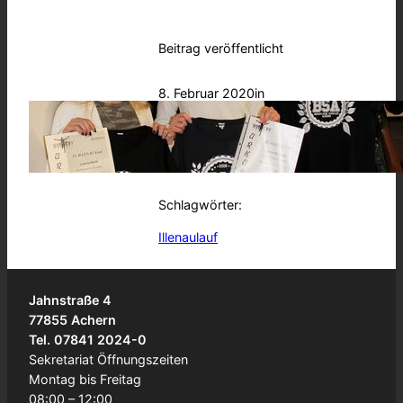
Beitrag veröffentlicht
8. Februar 2020
in
Allgemein
, 
Außerunterrichtliches
von
BSA
Schlagwörter:
Illenaulauf
Jahnstraße 4
77855 Achern
Tel. 07841 2024-0
Sekretariat Öffnungszeiten
Montag bis Freitag
08:00 – 12:00