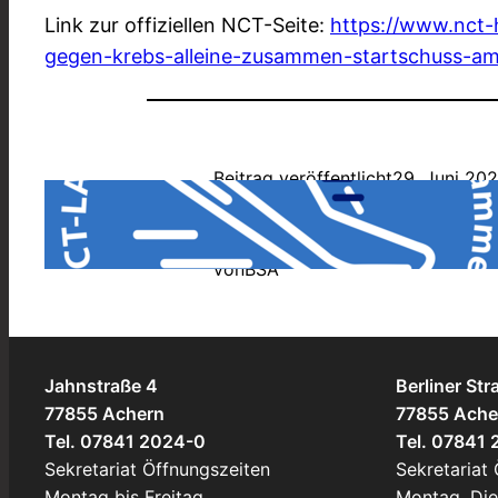
Link zur offiziellen NCT-Seite:
https://www.nct-
gegen-krebs-alleine-zusammen-startschuss-am-
Beitrag veröffentlicht
29. Juni 202
Allgemein
, 
Außerunterrichtliches
von
BSA
Jahnstraße 4
Berliner Str
77855 Achern
77855 Ache
Tel. 07841 2024-0
Tel. 07841
Sekretariat Öffnungszeiten
Sekretariat
Montag bis Freitag
Montag, Di