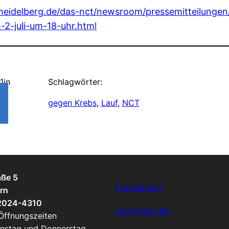
heidelberg.de/das-nct/newsroom/pressemitteilungen/
2-juli-um-18-uhr.html
1
in
Schlagwörter:
gegen Krebs
, 
Lauf
, 
NCT
aße 5
Impressum
rn
 2024-4310
Datenschutz
 Öffnungszeiten
enstag und Donnerstag