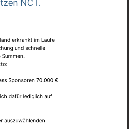
ützen NCT.
land erkrankt im Laufe
chung und schnelle
ige Summen.
to:
odass Sponsoren 70.000 €
ch dafür lediglich auf
 der auszuwählenden