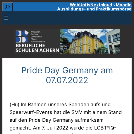
Suchen
WebUntis
Nextcloud
Moodle
Zum
Ausbildungs- und Praktikumsbörse
Inhalt
springen
Pride Day Germany am
07.07.2022
(Hu) Im Rahmen unseres Spendenlaufs und
Speerwurf-Events hat die SMV mit einem Stand
auf den Pride Day Germany aufmerksam
gemacht. Am 7. Juli 2022 wurde die LGBT*IQ-