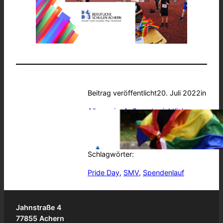
Beitrag veröffentlicht
20. Juli 2022
in
Allgemein
, 
Außerunterrichtliches
von
BSA
Schlagwörter:
Pride Day
, 
SMV
, 
Spendenlauf
Jahnstraße 4
77855 Achern