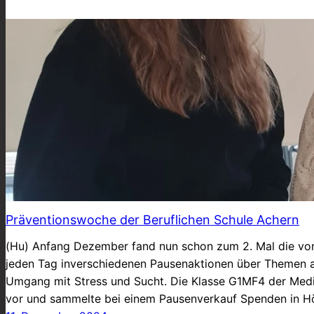
Präventionswoche der Beruflichen Schule Achern
(Hu) Anfang Dezember fand nun schon zum 2. Mal die von 
jeden Tag inverschiedenen Pausenaktionen über Themen a
Umgang mit Stress und Sucht. Die Klasse G1MF4 der Mediz
vor und sammelte bei einem Pausenverkauf Spenden in 