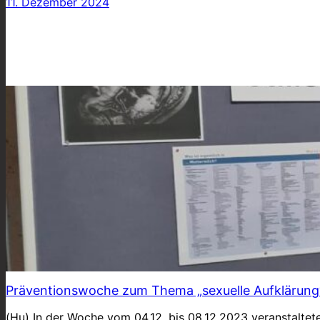
11. Dezember 2024
Präventionswoche zum Thema „sexuelle Aufklärung
(Hu) In der Woche vom 04.12. bis 08.12.2023 veranstalt