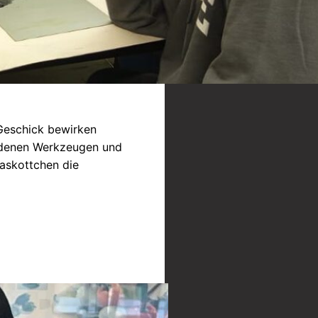
Geschick bewirken
iedenen Werkzeugen und
Maskottchen die