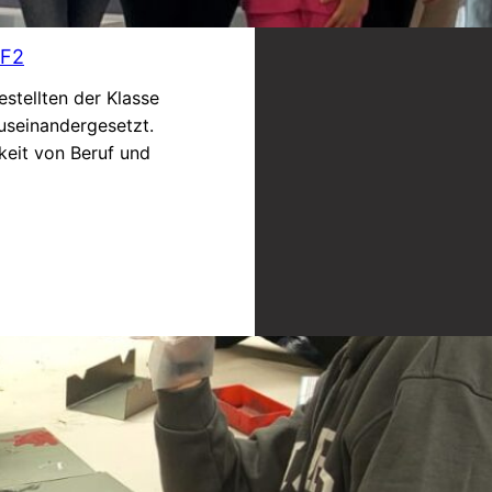
MF2
stellten der Klasse
useinandergesetzt.
keit von Beruf und