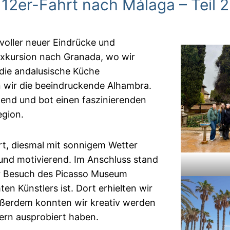
12er-Fahrt nach Málaga – Teil 2
voller neuer Eindrücke und
Exkursion nach Granada, wo wir
ie andalusische Küche
 wir die beeindruckende Alhambra.
end und bot einen faszinierenden
egion.
rt, diesmal mit sonnigem Wetter
 und motivierend. Im Anschluss stand
er Besuch des Picasso Museum
n Künstlers ist. Dort erhielten wir
ußerdem konnten wir kreativ werden
gern ausprobiert haben.