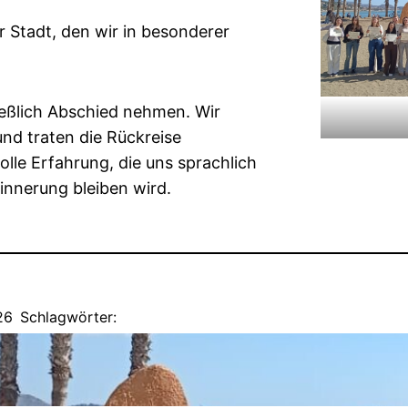
r Stadt, den wir in besonderer
ießlich Abschied nehmen. Wir
nd traten die Rückreise
lle Erfahrung, die uns sprachlich
rinnerung bleiben wird.
26
Schlagwörter:
Ausflug
, 
Austausch
, 
SGGG