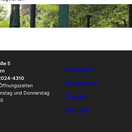
sflug
, 
SGGG
aße 5
Impressum
rn
 2024-4310
Datenschutz
 Öffnungszeiten
enstag und Donnerstag
Kontakt
00
Startseite