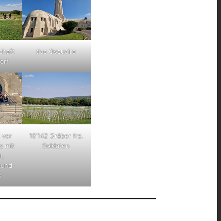
chaft
das Ossuaire
ort
 vor
16’142 Gräber frz.
s mit
Soldaten
r,
 und
k