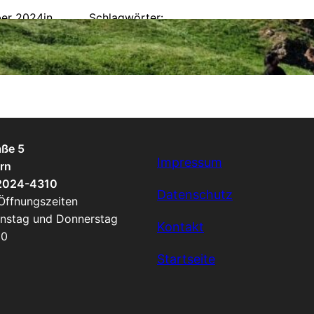
ber 2024
in
Schlagwörter:
Exkursion
, 
SGGG
, 
Verdun
aße 5
Impressum
rn
 2024-4310
Datenschutz
 Öffnungszeiten
enstag und Donnerstag
Kontakt
00
Startseite