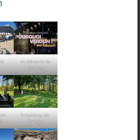
n
ld
Im Mémorial de
Verdun
ant-
Erkundung der
nt
Trichter