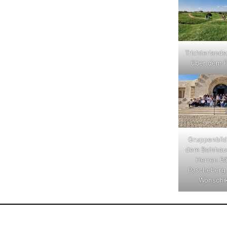
Trichterlands
über dem F
Gruppenbild
dem Beinhau
Herren Bä
Pascheberg
Wonschi