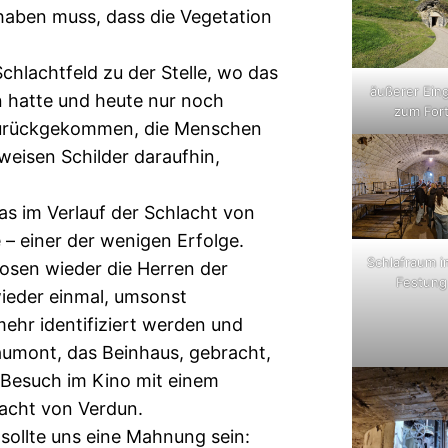
haben muss, dass die Vegetation
chlachtfeld zu der Stelle, wo das
äußerer Ein
 hatte und heute nur noch
zum For
 zurückgekommen, die Menschen
weisen Schilder daraufhin,
s im Verlauf der Schlacht von
– einer der wenigen Erfolge.
Schlafraum i
sen wieder die Herren der
Festung
wieder einmal, umsonst
mehr identifiziert werden und
umont, das Beinhaus, gebracht,
r Besuch im Kino mit einem
acht von Verdun.
ollte uns eine Mahnung sein: