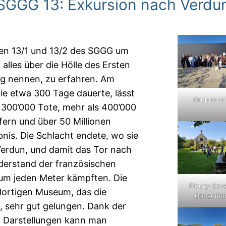
SGGG 13: Exkursion nach Verdu
en 13/1 und 13/2 des SGGG um
alles über die Hölle des Ersten
eg nennen, zu erfahren. Am
die etwa 300 Tage dauerte, lässt
Gruppenbi
r 300’000 Tote, mehr als 400’000
fern und über 50 Millionen
is. Die Schlacht endete, wo sie
Verdun, und damit das Tor nach
iderstand der französischen
t um jeden Meter kämpften. Die
Fleury-dev
 dortigen Museum, das die
Douaumo
, sehr gut gelungen. Dank der
en Darstellungen kann man