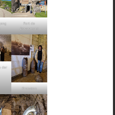
gang
Fort de
t
Douaumont
n der
Granaten