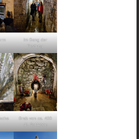
urm
Im Gang der
Festung
scha
Grab von ca. 400
dt. Soldaten