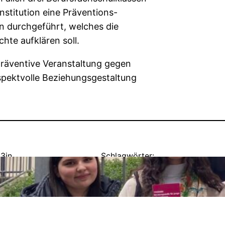
Institution eine Präventions-
n durchgeführt, welches die
hte aufklären soll.
 präventive Veranstaltung gegen
spektvolle Beziehungsgestaltung
23
in
Schlagwörter:
Schulsozialarbeit
, 
Spende
, 
Weltf