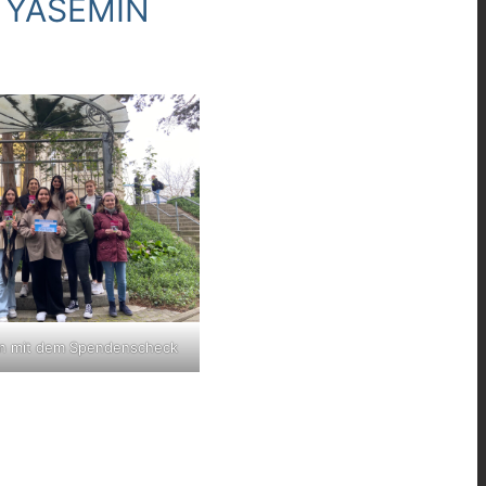
e YASEMIN
en mit dem Spendenscheck