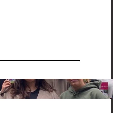
rauentag
, 
YASEMIN