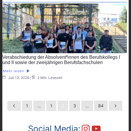
Verabschiedung der Absolvent*innen des Berufskollegs I
und II sowie der zweijährigen Berufsfachschulen
Mehr lesen
Juli 13, 2026
2 Min. Lesezeit
1
…
1
2
3
…
84
Instagram
YouTube
Social Media: